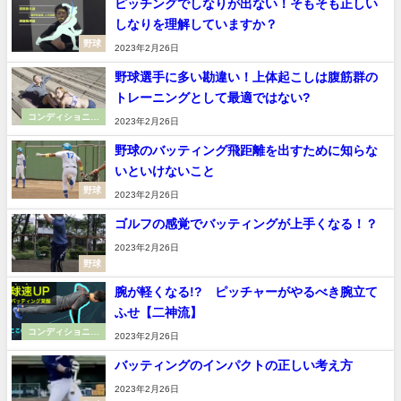
ピッチングでしなりが出ない！そもそも正しい
しなりを理解していますか？
野球
2023年2月26日
野球選手に多い勘違い！上体起こしは腹筋群の
トレーニングとして最適ではない?
コンディショニン
2023年2月26日
グ
野球のバッティング飛距離を出すために知らな
いといけないこと
野球
2023年2月26日
ゴルフの感覚でバッティングが上手くなる！？
2023年2月26日
野球
腕が軽くなる!? ピッチャーがやるべき腕立て
ふせ【二神流】
コンディショニン
2023年2月26日
グ
バッティングのインパクトの正しい考え方
2023年2月26日