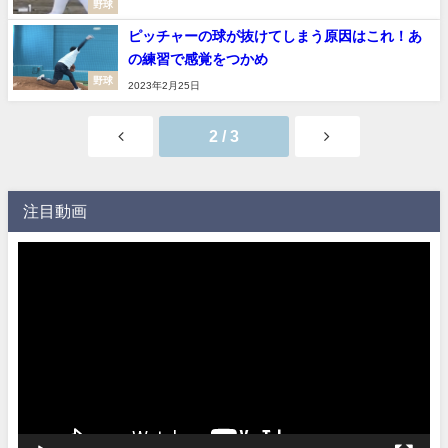
野球
ピッチャーの球が抜けてしまう原因はこれ！あ
の練習で感覚をつかめ
野球
2023年2月25日
2 / 3
注目動画
動
画
プ
レ
ー
ヤ
ー