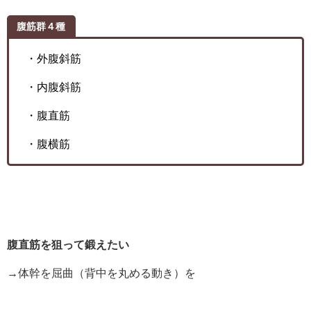
腹筋群４種
・外腹斜筋
・内腹斜筋
・腹直筋
・腹横筋
腹直筋を狙って鍛えたい
→体幹を屈曲（背中を丸める動き）を