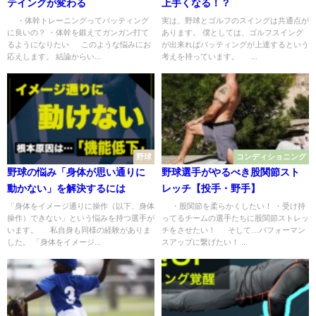
テイングが変わる
上手くなる！？
・体幹トレーニングってバッティング
実は、野球とゴルフのスイングは共通点が
に良いの？ ・体幹を鍛えてガンガン打て
あります。 僕としては、ゴルフスイング
るようになりたい このような悩みにお
が出来ればバッティングが上達するという
応えします。 結論からい...
考えを持っています。 ...
野球
コンディショニング
野球の悩み「身体が思い通りに
野球選手がやるべき股関節スト
動かない」を解決するには
レッチ【投手・野手】
「身体をイメージ通りに操作（以下、身体
・股関節を柔らかくしたい！ ・受け持
操作）できない」という悩みを持つ選手が
ってるチームの選手たちに股関節ストレッ
います。 私自身も同様の経験がありま
チをさせたい！ そして…パフォーマン
した。 「身体をイメージ...
スアップに繋げたい！ ...