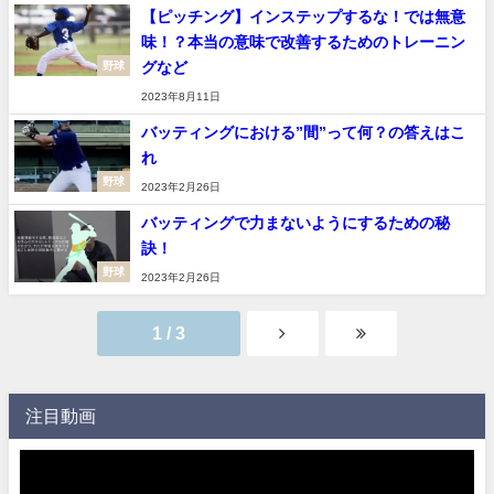
【ピッチング】インステップするな！では無意
味！？本当の意味で改善するためのトレーニン
グなど
野球
2023年8月11日
バッティングにおける”間”って何？の答えはこ
れ
野球
2023年2月26日
バッティングで力まないようにするための秘
訣！
野球
2023年2月26日
1 / 3
注目動画
動
画