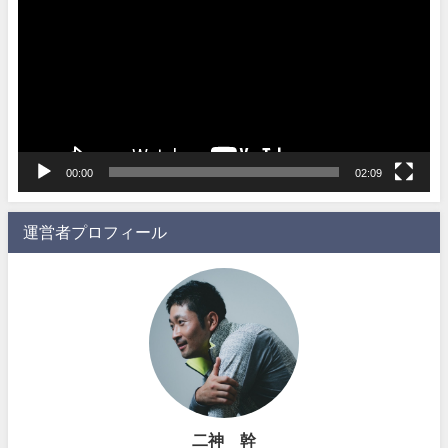
プ
レ
ー
ヤ
ー
00:00
02:09
運営者プロフィール
二神 幹