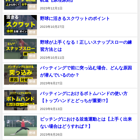
軌道【原理原則】
野球
2023年12月1日
野球に活きるスクワットのポイント
2023年10月27日
野球
野球が上手くなる！正しいスナップスローの練
習方法とは
野球
2023年10月11日
バッティングで前に突っ込む場合、どんな原因
が潜んでいるのか？
野球
2023年9月27日
バッティングにおけるボトムハンドの使い方
【トップハンドとどっちが重要!?】
野球
2023年9月13日
ピッチングにおける並進運動とは【上手く出来
ない場合はどうすれば？】
野球
2023年8月26日